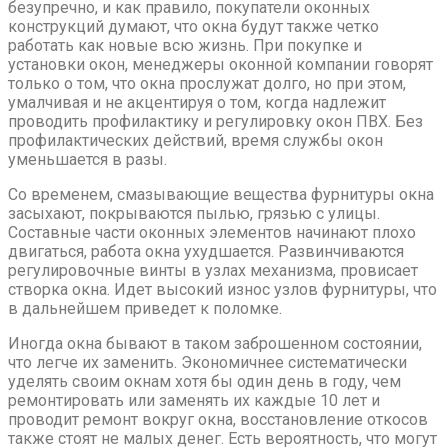
безупречно, и как правило, покупатели оконных
конструкций думают, что окна будут также четко
работать как новые всю жизнь. При покупке и
установки окон, менеджеры оконной компании говорят
только о том, что окна прослужат долго, но при этом,
умалчивая и не акцентируя о том, когда надлежит
проводить профилактику и регулировку окон ПВХ. Без
профилактических действий, время службы окон
уменьшается в разы.
Со временем, смазывающие вещества фурнитуры окна
засыхают, покрываются пылью, грязью с улицы.
Составные части оконных элементов начинают плохо
двигаться, работа окна ухудшается. Развинчиваются
регулировочные винты в узлах механизма, провисает
створка окна. Идет высокий износ узлов фурнитуры, что
в дальнейшем приведет к поломке.
Иногда окна бывают в таком заброшенном состоянии,
что легче их заменить. Экономичнее систематически
уделять своим окнам хотя бы один день в году, чем
ремонтировать или заменять их каждые 10 лет и
проводит ремонт вокруг окна, восстановление откосов
также стоят не малых денег. Есть вероятность, что могут